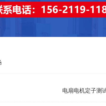
场
电扇电机定子测