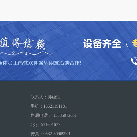
联系人：孙经理
手机：15621191181
售后电话： 13335072661
QQ：
531601677
传真：0532-80969901