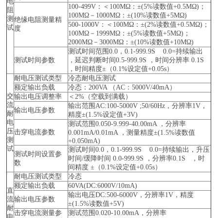
电
100-499V：＜100MΩ：±(5%读数值+0.5MΩ)；
阻
100MΩ－1000MΩ：±(10%读数值+5MΩ)
测
绝缘电阻测量精
500-1000V：＜100MΩ：±(2%读数值+0.5MΩ)；
试
度
100MΩ－1999MΩ：±(5%读数值+5MΩ)；
2000MΩ－3000MΩ：±(10%读数值+10MΩ)
测试时间范围0.0，0.1-999.9S 0.0=持续输出
测试时间参数
，延迟判断时间0.5-999.9S ，时间分辨率 0.1S
，时间精度±（0.1%设定值+0.05s）
耐电压测试类型
冷态耐电压测试
额定输出负载
冷态：200VA （AC：5000V/40mA）
交
输出电压调整率
＜2%（空载到满载）
流
输出范围AC:100-5000V ;50/60Hz，分辨率1V，
输出电压参数
耐
精度±(1.5%设定值+3V)
电
测试范围0.050-9.999-40.00mA ，分辨率
压
击穿电流参数
0.001mA/0.01mA ，测量精度±(1.5%读数值
测
+0.050mA)
试
测试时间0.0，0.1-999.9S 0.0=持续输出，升压
测试时间设置参
时间/缓降时间 0.0-999.9S ，分辨率0.1S ，时
数
间精度 ±（0.1%设定值+0.05s）
耐电压测试类型
冷态
额定输出负载
60VA(DC:6000V/10mA)
直
输出电压DC:500-6000V，分辨率1V，精度
流
输出电压参数
±(1.5%读数值+5V)
耐
击穿电流测量参
测试范围0.020-10.00mA，分辨率
电