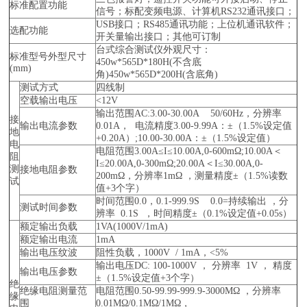
标准配置功能
信号；标配变频电源、计算机RS232通讯接口；
USB接口；RS485通讯功能；上位机通讯软件；
选配功能
开关量输出接口；其他可订制
台式综合测试仪外观尺寸：
标准型号外型尺寸
450w*565D*180H(不含底
(mm)
角)450w*565D*200H(含底角)
测试方式
四线制
空载输出电压
<12V
输出范围AC:3.00-30.00A 50/60Hz，分辨率
接
输出电流参数
0.01A， 电流精度3.00-9.99A：±（1.5%设定值
地
+0.20A）;10.00-30.00A：±（1.5%设定值）
电
电阻范围3.00A≤I≤10.00A,0-600mΩ;10.00A＜
阻
I≤20.00A,0-300mΩ;20.00A＜I≤30.00A,0-
测
接地电阻参数
200mΩ，分辨率1mΩ ，测量精度±（1.5%读数
试
值+3个字）
时间范围0.0，0.1-999.9S 0.0=持续输出 ，分
测试时间参数
辨率 0.1S ，时间精度±（0.1%设定值+0.05s）
额定输出负载
1VA(1000V/1mA)
额定输出电流
1mA
输出电压纹波
阻性负载，1000V / 1mA，<5%
输出电压DC: 100-1000V ， 分辨率 1V ， 精度
输出电压参数
±（1.5%设定值+3个字）
绝
绝缘电阻测量范
电阻范围0.50-99.99-999.9-3000MΩ ，分辨率
缘
围
0.01MΩ/0.1MΩ/1MΩ，