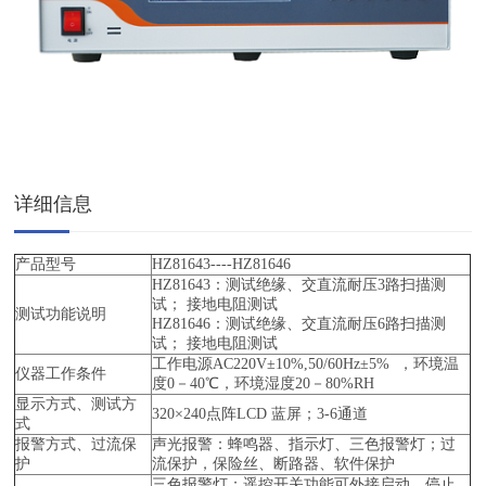
详细信息
产品型号
HZ81643----HZ81646
HZ81643：测试绝缘、交直流耐压3路扫描测
试； 接地电阻测试
测试功能说明
HZ81646：测试绝缘、交直流耐压6路扫描测
试； 接地电阻测试
工作电源AC220V±10%,50/60Hz±5% ，环境温
仪器工作条件
度0－40℃，环境湿度20－80%RH
显示方式、测试方
320×240点阵LCD 蓝屏；3-6通道
式
报警方式、过流保
声光报警：蜂鸣器、指示灯、三色报警灯；过
护
流保护，保险丝、断路器、软件保护
三色报警灯；遥控开关功能可外接启动、停止