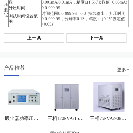
数
0.001mA/0.01mA，精度±(1.5%读数值+0.05mA)
压
升压时间
0.0-999.9S
测
时间范围0.0-999.9S 0.0=持续输出，升压时间
试
测试时间设置范
0.0-999.9S，分辨率0.1S，精度±（0.1%设定值
围
+0.05s）
上一条
下一条
产品推荐
更多+
三相120kVA/150kVA外观图
三相75kVA/90kVA/100kVA外观图
吸尘器功率压力测试