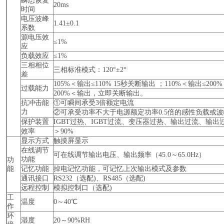
瞬态恢复
20ms
时间
电压波峰
1.41±0.1
系数
源电压效
≤1%
应
负载效应
≤1%
三相相位
三相标准模式：120°±2°
差
105%＜输出≤110% 15秒关断输出 ；110%＜输出≤200
过载能力
200%＜输出，立即关断输出。
抗冲击能
①可瞬间承受3倍额定电流
力
②可承受功率不大于电源额定功率0.5倍的感性负载或波
保护装置
IGBT过热、IGBT过流、变压器过热、输出过流、输
效率
＞90%
显示方式
触摸屏显示
在线调节
可在线调节输出电压、输出频率（45.0～65.0Hz）
功能
功
能
记忆功能
掉电记忆功能，可记忆上次输出模式及参数
通讯接口
RS232（选配)、RS485（选配)
远程控制
模拟控制口（选配)
工
温度
0～40℃
作
环
湿度
20～90%RH