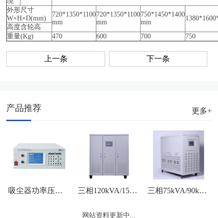
境
外形尺寸
720*1350*1100
720*1350*1100
750*1450*1400
W×H×D(mm)
1380*160
mm
mm
mm
高度含轮高
重量(Kg)
470
600
700
750
上一条
下一条
产品推荐
更多+
三相120kVA/150kVA外观图
三相75kVA/90kVA/100kVA外观图
吸尘器功率压力测试
网站资料更新中...