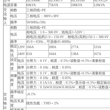
型号
HZSS060
HZSS075
HZSS100
HZSS120
电源容量
60kVA
75kVA
100kVA
120kVA
交
相数
三相四线+PE
流
电压
三相电压：380V±38V
输
频率
50/60Hz±5Hz
入
相数
三相四线+PE
相电压：1.0～300.0V，线电压1-520V；
电压
相电压(低档)1.0～150.0V，相电压(高档)150.1～300.0
频率
45.0～65Hz，可选做45-400Hz
额定
120V
166A
208A
277A
333A
电
240V
83A
104A
138A
167A
流
设定
电压
分辨力：0.1V，精度：0.5%×读数值+0.5%×满量程值
精
频率
分辨力：0.1Hz，精度：0.05%
度
电压
分辨力：0.1V，精度：0.5%×读数值+0.5%×满量程值
测量
频率
分辨力：0.1Hz，精度：0.05%
精
电流
分辨力：0.1A/1A，精度：0.5%×显示值+0.5%×额定
度
功率
分辨力：0.1kW/0.01kW/0.001kW，精度：0.5%×读数
频率稳定
≤0.1%
交
度
流
电压失真
输
线性负载：THD＜2%
度
出