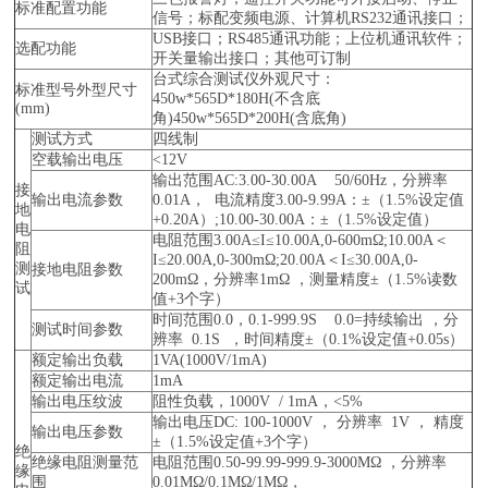
标准配置功能
信号；标配变频电源、计算机RS232通讯接口；
USB接口；RS485通讯功能；上位机通讯软件；
选配功能
开关量输出接口；其他可订制
台式综合测试仪外观尺寸：
标准型号外型尺寸
450w*565D*180H(不含底
(mm)
角)450w*565D*200H(含底角)
测试方式
四线制
空载输出电压
<12V
输出范围AC:3.00-30.00A 50/60Hz，分辨率
接
输出电流参数
0.01A， 电流精度3.00-9.99A：±（1.5%设定值
地
+0.20A）;10.00-30.00A：±（1.5%设定值）
电
电阻范围3.00A≤I≤10.00A,0-600mΩ;10.00A＜
阻
I≤20.00A,0-300mΩ;20.00A＜I≤30.00A,0-
测
接地电阻参数
200mΩ，分辨率1mΩ ，测量精度±（1.5%读数
试
值+3个字）
时间范围0.0，0.1-999.9S 0.0=持续输出 ，分
测试时间参数
辨率 0.1S ，时间精度±（0.1%设定值+0.05s）
额定输出负载
1VA(1000V/1mA)
额定输出电流
1mA
输出电压纹波
阻性负载，1000V / 1mA，<5%
输出电压DC: 100-1000V ， 分辨率 1V ， 精度
输出电压参数
±（1.5%设定值+3个字）
绝
绝缘电阻测量范
电阻范围0.50-99.99-999.9-3000MΩ ，分辨率
缘
围
0.01MΩ/0.1MΩ/1MΩ，