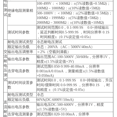
电
100-499V：＜100MΩ：±(5%读数值+0.5MΩ)；
阻
100MΩ－1000MΩ：±(10%读数值+5MΩ)
测
绝缘电阻测量精
500-1000V：＜100MΩ：±(2%读数值+0.5MΩ)；
试
度
100MΩ－1999MΩ：±(5%读数值+5MΩ)；
2000MΩ－3000MΩ：±(10%读数值+10MΩ)
测试时间范围0.0，0.1-999.9S 0.0=持续输出
测试时间参数
，延迟判断时间0.5-999.9S ，时间分辨率 0.1S
，时间精度±（0.1%设定值+0.05s）
耐电压测试类型
冷态耐电压测试
额定输出负载
冷态：200VA （AC：5000V/40mA）
交
输出电压调整率
＜2%（空载到满载）
流
输出范围AC:100-5000V ;50/60Hz，分辨率1V，
输出电压参数
耐
精度±(1.5%设定值+3V)
电
测试范围0.050-9.999-40.00mA ，分辨率
压
击穿电流参数
0.001mA/0.01mA ，测量精度±(1.5%读数值
测
+0.050mA)
试
测试时间0.0，0.1-999.9S 0.0=持续输出，升压
测试时间设置参
时间/缓降时间 0.0-999.9S ，分辨率0.1S ，时
数
间精度 ±（0.1%设定值+0.05s）
耐电压测试类型
冷态
额定输出负载
60VA(DC:6000V/10mA)
直
输出电压DC:500-6000V，分辨率1V，精度
流
输出电压参数
±(1.5%读数值+5V)
耐
击穿电流测量参
测试范围0.020-10.00mA，分辨率
电