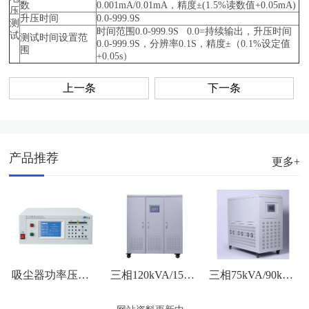
数
0.001mA/0.01mA，精度±(1.5%读数值+0.05mA)
压
升压时间
0.0-999.9S
测
时间范围0.0-999.9S 0.0=持续输出，升压时间
试
测试时间设置范
0.0-999.9S，分辨率0.1S，精度±（0.1%设定值
围
+0.05s）
上一条
下一条
产品推荐
更多+
三相120kVA/150kVA外观图
三相75kVA/90kVA/100kVA外观图
吸尘器功率压力测试