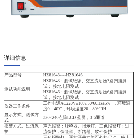
详细信息
产品型号
HZ81643----HZ81646
HZ81643：测试绝缘、交直流耐压3路扫描测
试； 接地电阻测试
测试功能说明
HZ81646：测试绝缘、交直流耐压6路扫描测
试； 接地电阻测试
工作电源AC220V±10%,50/60Hz±5% ，环境温
仪器工作条件
度0－40℃，环境湿度20－80%RH
显示方式、测试方
320×240点阵LCD 蓝屏；3-6通道
式
报警方式、过流保
声光报警：蜂鸣器、指示灯、三色报警灯；过
护
流保护，保险丝、断路器、软件保护
三色报警灯；遥控开关功能可外接启动、停止