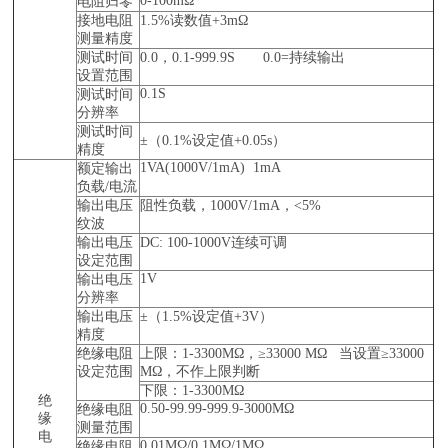
0-100mΩ
电阻归零
接地电阻
1.5%读数值+3mΩ
测量精度
测试时间
0.0，0.1-999.9S 0.0=持续输出
设置范围
0.1S
测试时间
分辨率
测试时间
±（0.1%设定值+0.05s）
精度
1VA(1000V/1mA) 1mA
额定输出
负载/电流
输出电压
阻性负载，1000V/1mA，<5%
纹波
输出电压
DC: 100-1000V连续可调
设定范围
1V
输出电压
分辨率
输出电压
±（1.5%设定值+3V）
精度
绝缘电阻
上限：1-3300MΩ，≥33000 MΩ 当设置≥33000
设定范围
MΩ，不作上限判断
下限：1-3300MΩ
绝
0.50-99.99-999.9-3000MΩ
绝缘电阻
缘
测量范围
电
0.01MΩ/0.1MΩ/1MΩ
绝缘电阻