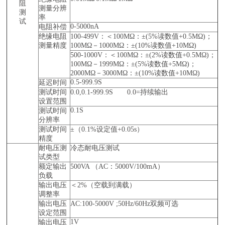
阻
测量分辨
测
率
试
0-5000nA
电阻补偿
绝缘电阻
100-499V：＜100MΩ：±(5%读数值+0.5MΩ)；
测量精度
100MΩ－1000MΩ：±(10%读数值+10MΩ)
500-1000V：＜100MΩ：±(2%读数值+0.5MΩ)；
100MΩ－1999MΩ：±(5%读数值+5MΩ)；
2000MΩ－3000MΩ：±(10%读数值+10MΩ)
0.5-999.9S
延迟时间
测试时间
0.0,0.1-999.9S 0.0=持续输出
设置范围
0.1S
测试时间
分辨率
测试时间
±（0.1%设定值+0.05s）
精度
耐电压测
冷态耐电压测试
试类型
额定输出
500VA （AC：5000V/100mA）
负载
输出电压
＜2%（空载到满载）
调整率
输出电压
AC:100-5000V ;50Hz/60Hz双频可选
设定范围
1V
输出电压