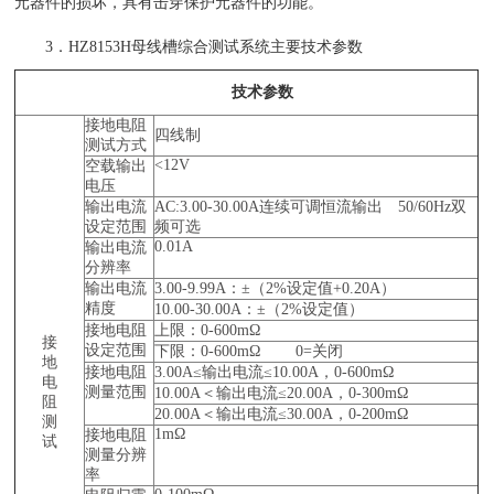
元器件的损坏，具有击穿保护元器件的功能。
3．HZ8153H母线槽综合测试系统主要技术参数
技术参数
接地电阻
四线制
测试方式
<12V
空载输出
电压
输出电流
AC:3.00-30.00A连续可调恒流输出 50/60Hz双
设定范围
频可选
0.01A
输出电流
分辨率
输出电流
3.00-9.99A：±（2%设定值+0.20A）
精度
10.00-30.00A：±（2%设定值）
接地电阻
上限：0-600mΩ
接
设定范围
下限：0-600mΩ 0=关闭
地
接地电阻
3.00A≤输出电流≤10.00A，0-600mΩ
电
测量范围
10.00A＜输出电流≤20.00A，0-300mΩ
阻
20.00A＜输出电流≤30.00A，0-200mΩ
测
1mΩ
接地电阻
试
测量分辨
率