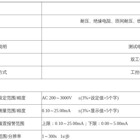
耐压、绝缘电阻、匝间耐压、
说明
测试
双工
方式
工控
设定范围/精度
AC 200～3000V ±(3%×设定值+5个字)
测量范围/精度
0.10～25.00mA ±(3%×显示值+5个字)
预置报警范围
上限：0.10～25.00mA；下限：0.00～5.00mA
范围/分辨率
1～300s 1s/步