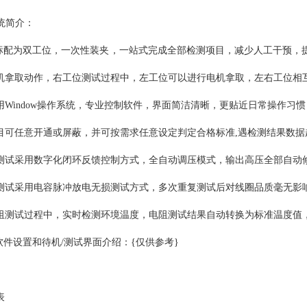
系统简介：
 系统标配为双工位，一次性装夹，一站式完成全部检测项目，减少人工干预
机拿取动作，右工位测试过程中，左工位可以进行电机拿取，左右工位相
用Window操作系统，专业控制软件，界面简洁清晰，更贴近日常操作习
目可任意开通或屏蔽，并可按需求任意设定判定合格标准,遇检测结果数
测试采用数字化闭环反馈控制方式，全自动调压模式，输出高压全部自动
测试采用电容脉冲放电无损测试方式，多次重复测试后对线圈品质毫无影
阻测试过程中，实时检测环境温度，电阻测试结果自动转换为标准温度值
测试软件设置和待机/测试界面介绍：{仅供参考}
表