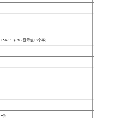
0 MΩ：±(8%×显示值+8个字)
度补偿