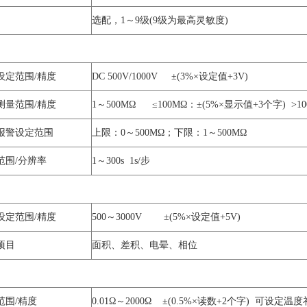
选配，1～9级(9级为最高灵敏度)
设定范围/精度
DC 500V/1000V ±(3%×设定值+3V)
测量范围/精度
1～500MΩ ≤100MΩ：±(5%×显示值+3个字) >10
报警设定范围
上限：0～500MΩ；下限：1～500MΩ
范围/分辨率
1～300s 1s/步
设定范围/精度
500～3000V ±(5%×设定值+5V)
项目
面积、差积、电晕、相位
范围/精度
0.01Ω～2000Ω ±(0.5%×读数+2个字) 可设定温